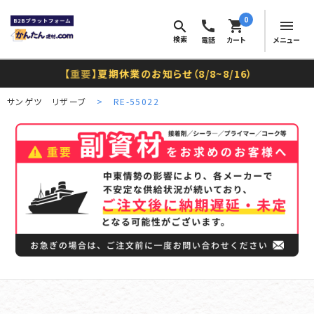
0
call
shopping_cart
menu
search
検索
電話
カート
メニュー
【
重要
】夏期休業のお知らせ（8/8~8/16）
サンゲツ リザーブ
RE-55022