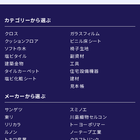
カテゴリーから選ぶ
クロス
ガラスフィルム
クッションフロア
ビニル床シート
ソフト巾木
椅子生地
塩ビタイル
副資材
建築金物
工具
タイルカーペット
住宅設備機器
塩ビ化粧シート
建材
見本帳
メーカーから選ぶ
サンゲツ
スミノエ
東リ
川島織物セルコン
リリカラ
トーヨーポリマー
ルノン
ノーテープ工業
トキワ産業
クラフトリンク