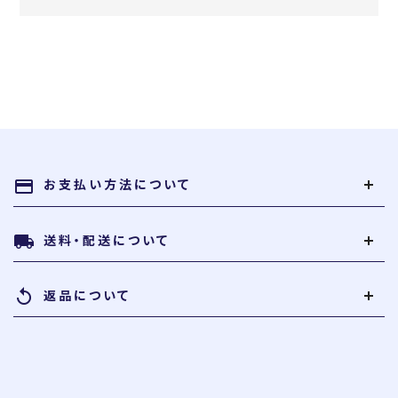
お支払い方法について
payment
送料・配送について
local_shipping
返品について
replay