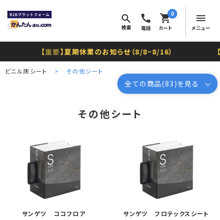
0
call
shopping_cart
menu
search
検索
電話
カート
メニュー
【
重要
】夏期休業のお知らせ（8/8~8/16）
【
ビニル床シート
その他シート
全ての商品(
83
)を見る
その他シート
サンゲツ ココフロア
サンゲツ フロテックスシート