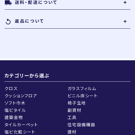
送料・配送について
local_shipping
返品について
replay
カテゴリーから選ぶ
クロス
ガラスフィルム
クッションフロア
ビニル床シート
ソフト巾木
椅子生地
塩ビタイル
副資材
建築金物
工具
タイルカーペット
住宅設備機器
塩ビ化粧シート
建材