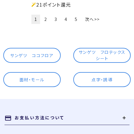
21ポイント還元
1
2
3
4
5
次へ>>
サンゲツ フロテックス
サンゲツ ココフロア
シート
面材・モール
点字・誘導
お支払い方法について
payment