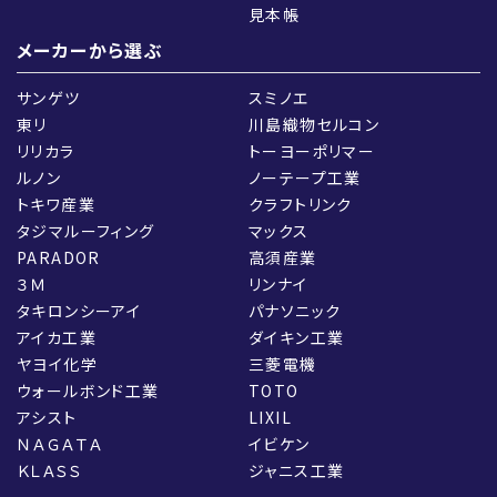
見本帳
メーカーから選ぶ
サンゲツ
スミノエ
東リ
川島織物セルコン
リリカラ
トーヨーポリマー
ルノン
ノーテープ工業
トキワ産業
クラフトリンク
タジマルーフィング
マックス
PARADOR
高須産業
３Ｍ
リンナイ
タキロンシーアイ
パナソニック
アイカ工業
ダイキン工業
ヤヨイ化学
三菱電機
ウォールボンド工業
TOTO
アシスト
LIXIL
ＮＡＧＡＴＡ
イビケン
ＫＬＡＳＳ
ジャニス工業