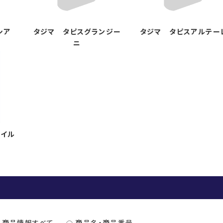
シア
タジマ タピスグランジー
タジマ タピスアルテー
ニ
タイル
商品情報すべて
商品名・商品番号