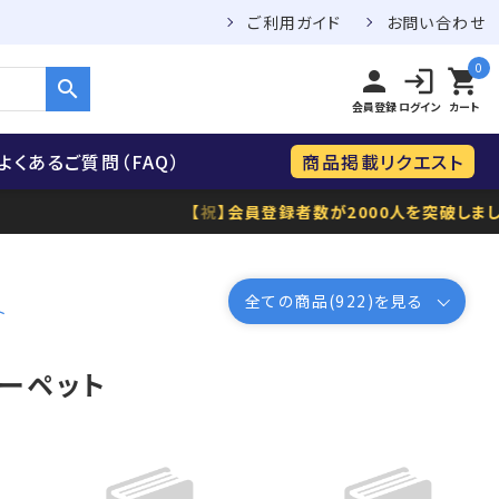
ご利用ガイド
お問い合わせ
0
person
login
shopping_cart
search
会員登録
ログイン
カート
よくあるご質問（FAQ）
商品掲載リクエスト
【
祝
】会員登録者数が2000人を突破しました！
全ての商品(
922
)を見る
ト
ーペット