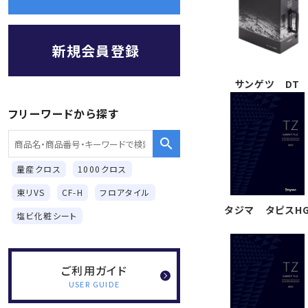
新規会員登録
サンゲツ DT
フリーワードから探す
search
量産クロス
1000クロス
東リVS
CF-H
フロアタイル
タジマ タピスH
塩ビ化粧シート
ご利用ガイド
USER GUIDE