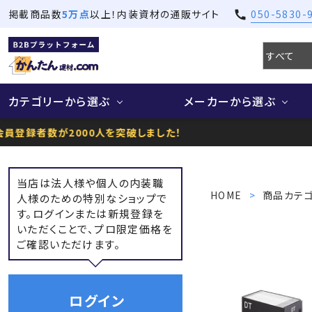
5万点
050-5830-
掲載商品数
以上！内装資材の通販サイト
call
カテゴリーから選ぶ
メーカーから選ぶ
登録者数が2000人を突破しました！
当店は法人様や個人の内装職
HOME
商品カテ
人様のための特別なショップで
す。ログインまたは新規登録を
いただくことで、プロ限定価格を
ご確認いただけます。
ログイン