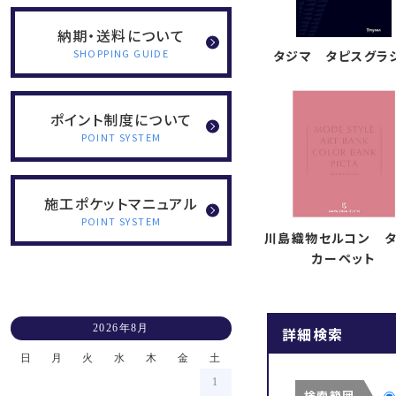
納期・送料について
SHOPPING GUIDE
タジマ タピスグラ
ポイント制度について
POINT SYSTEM
施工ポケットマニュアル
POINT SYSTEM
川島織物セルコン 
カーペット
2026年8月
詳細検索
日
月
火
水
木
金
土
1
検索範囲