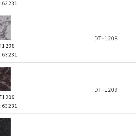
63231
DT-1208
T1208
63231
DT-1209
T1209
63231